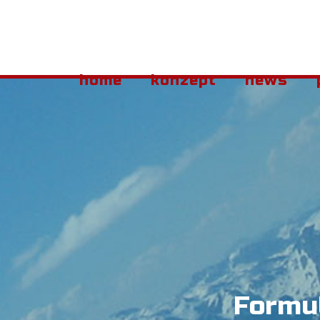
home
konzept
news
Formu