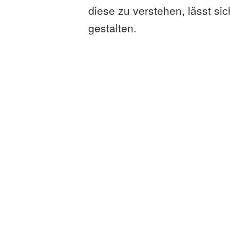
diese zu verstehen, lässt si
gestalten.
Beinahe alle Aktivitäten de
Internet abgewickelt werden
sind im Alltag angekommen. D
auf Privatleute, sondern auc
4.0 verheißt bereits eine z
geschäftlicher Vorgänge über
Anbieter von Cyberversicheru
Unternehmen (KMU) haben V
dass trotz dieser eindeutig
unterschätzt werden, da si