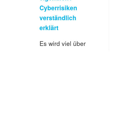
Cyberrisiken
verständlich
erklärt
Es wird viel über
Cyberrisiken
gesprochen.
Oftmals fehlt aber
das
grundsätzliche
Verständnis, was
Cyberrisiken
überhaupt sind.