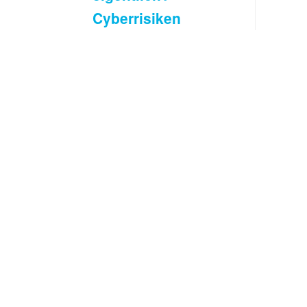
Cyberrisiken
verständlich
erklärt
Es wird viel über
Cyberrisiken
gesprochen.
Oftmals fehlt aber
das
grundsätzliche
Verständnis, was
Cyberrisiken
überhaupt sind.