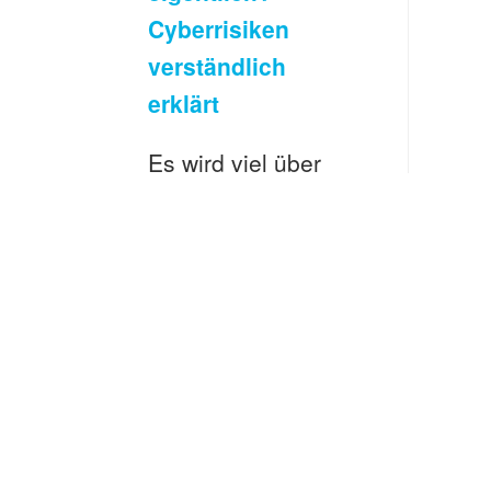
Cyberrisiken
verständlich
erklärt
Es wird viel über
Cyberrisiken
gesprochen.
Oftmals fehlt aber
das
grundsätzliche
Verständnis, was
Cyberrisiken
überhaupt sind.