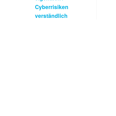
Cyberrisiken
verständlich
erklärt
Es wird viel über
Cyberrisiken
gesprochen.
Oftmals fehlt aber
das
grundsätzliche
Verständnis, was
Cyberrisiken
überhaupt sind.