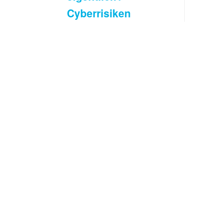
Cyberrisiken
verständlich
erklärt
Es wird viel über
Cyberrisiken
gesprochen.
Oftmals fehlt aber
das
grundsätzliche
Verständnis, was
Cyberrisiken
überhaupt sind.