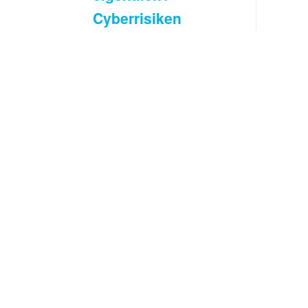
Cyberrisiken
verständlich
erklärt
Es wird viel über
Cyberrisiken
gesprochen.
Oftmals fehlt aber
das
grundsätzliche
Verständnis, was
Cyberrisiken
überhaupt sind.