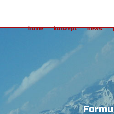
home
konzept
news
Formu