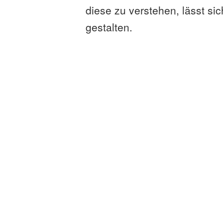
diese zu verstehen, lässt si
gestalten.
Beinahe alle Aktivitäten de
Internet abgewickelt werden
sind im Alltag angekommen. D
auf Privatleute, sondern auc
4.0 verheißt bereits eine z
geschäftlicher Vorgänge über
Anbieter von Cyberversicheru
Unternehmen (KMU) haben V
dass trotz dieser eindeutig
unterschätzt werden, da si