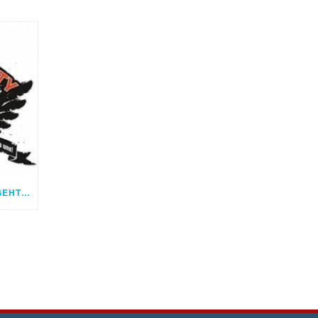
RES PUBLICA – SICHERHEIT GEHT UNS ALLE AN! CYBER SECURITY AUSTRIA (CSA)